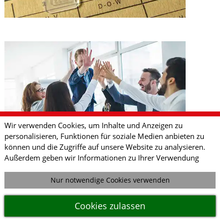
Wir verwenden Cookies, um Inhalte und Anzeigen zu
personalisieren, Funktionen für soziale Medien anbieten zu
können und die Zugriffe auf unsere Website zu analysieren.
Außerdem geben wir Informationen zu Ihrer Verwendung
unserer Website an unsere Partner für soziale Medien,
Werbung und Analysen weiter. Unsere Partner führen diese
Nur notwendige Cookies verwenden
Eigenmotivation im Vertrieb und
Informationen möglicherweise mit weiteren Daten
zusammen, die Sie ihnen bereitgestellt haben oder die sie im
Umgang mit Absagen
Cookies zulassen
Rahmen Ihrer Nutzung der Dienste gesammelt haben. Sofern