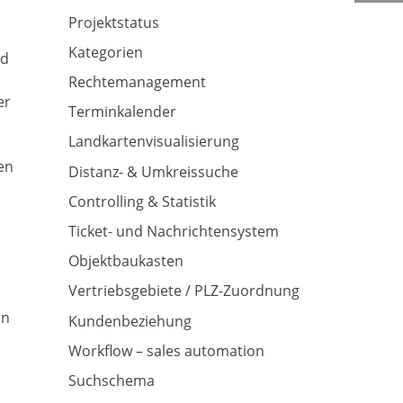
Projektstatus
Kategorien
nd
Rechtemanagement
er
Terminkalender
Landkartenvisualisierung
en
Distanz- & Umkreissuche
Controlling & Statistik
Ticket- und Nachrichtensystem
Objektbaukasten
Vertriebsgebiete / PLZ-Zuordnung
an
Kundenbeziehung
Workflow – sales automation
Suchschema