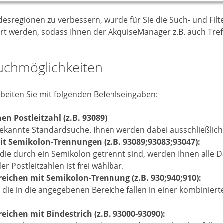
regionen zu verbessern, wurde für Sie die Such- und Filter
ert werden, sodass Ihnen der AkquiseManager z.B. auch Tr
uchmöglichkeiten
eiten Sie mit folgenden Befehlseingaben:
n Postleitzahl (z.B. 93089)
bekannte Standardsuche. Ihnen werden dabei ausschließlich 
t Semikolon-Trennungen (z.B. 93089;93083;93047):
 die durch ein Semikolon getrennt sind, werden Ihnen alle 
r Postleitzahlen ist frei wählbar.
eichen mit Semikolon-Trennung (z.B. 930;940;910):
, die in die angegebenen Bereiche fallen in einer kombiniert
ichen mit Bindestrich (z.B. 93000-93090):