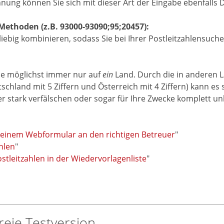
ung können Sie sich mit dieser Art der Eingabe ebenfalls 
ethoden (z.B. 93000-93090;95;20457):
big kombinieren, sodass Sie bei Ihrer Postleitzahlensuche 
he möglichst immer nur auf
ein
Land. Durch die in anderen L
eutschland mit 5 Ziffern und Österreich mit 4 Ziffern) kann
r stark verfälschen oder sogar für Ihre Zwecke komplett 
einem Webformular an den richtigen Betreuer
"
hlen
"
tleitzahlen in der Wiedervorlagenliste
"
reie Testversion